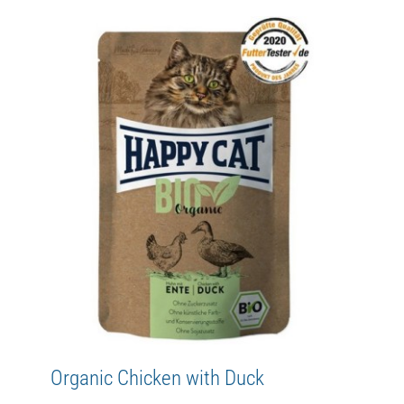
Organic Chicken
Adult
Bio
Happy Cat
MIS
WetFood
Organic Chicken with Duck