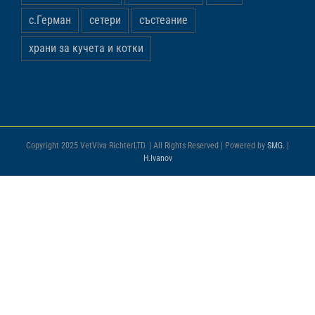
с.Герман
сетери
състеание
храни за кучета и котки
Copyright 2025 VetViva RichterLTD. | All Rights Reserved | Powered by
SMG.
|
H.Ivanov