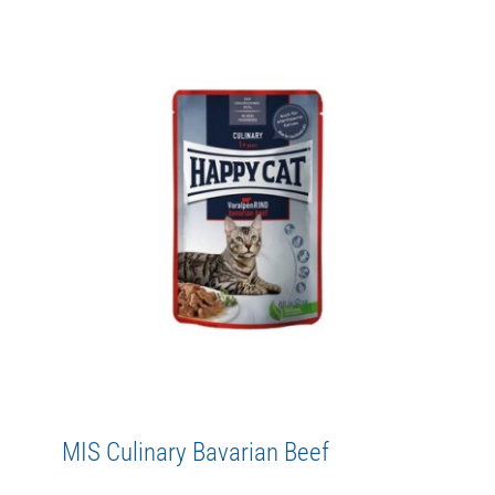
MIS Culinary Pasture-raised Lamb
Adult
Culinary
Happy Cat
MIS
WetFood
MIS Culinary Bavarian Beef