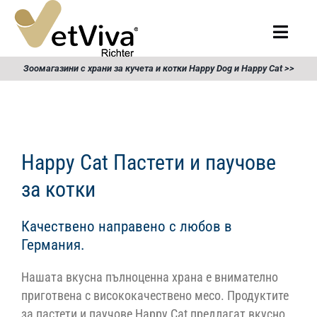
Skip
to
Togg
content
Navig
Търсене
Зоомагазини с храни за кучета и котки Happy Dog и Happy Cat >>
за:
Начало
Храна за кучета
Happy Cat Пастети и паучове
за котки
Храна за котки
Качествено направено с любов в
Германия.
Продукти
Нашата вкусна пълноценна храна е внимателно
Събития
приготвена с висококачествено месо. Продуктите
за пастети и паучове Happy Cat предлагат вкусно