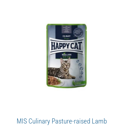
MIS Culinary Atlantic Salmon
Adult
Culinary
Happy Cat
MIS
WetFood
MIS Culinary Pasture-raised Lamb