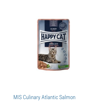
MIS Culinary Farm Poultry
Adult
Culinary
Happy Cat
MIS
WetFood
MIS Culinary Atlantic Salmon