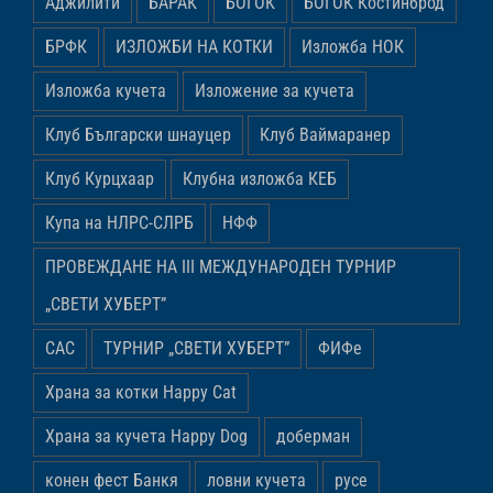
Аджилити
БАРАК
БОГОК
БОГОК Костинброд
БРФК
ИЗЛОЖБИ НА КОТКИ
Изложба НОК
Изложба кучета
Изложение за кучета
Клуб Български шнауцер
Клуб Ваймаранер
Клуб Курцхаар
Клубна изложба КЕБ
Купа на НЛРС-СЛРБ
НФФ
ПРОВЕЖДАНЕ НА ІІІ МЕЖДУНАРОДЕН ТУРНИР
„СВЕТИ ХУБЕРТ”
САС
ТУРНИР „СВЕТИ ХУБЕРТ”
ФИФе
Храна за котки Happy Cat
Храна за кучета Happy Dog
доберман
конен фест Банкя
ловни кучета
русе