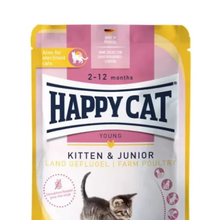
Organic Chicken with Turkey
Adult
Bio
Happy Cat
MIS
WetFood