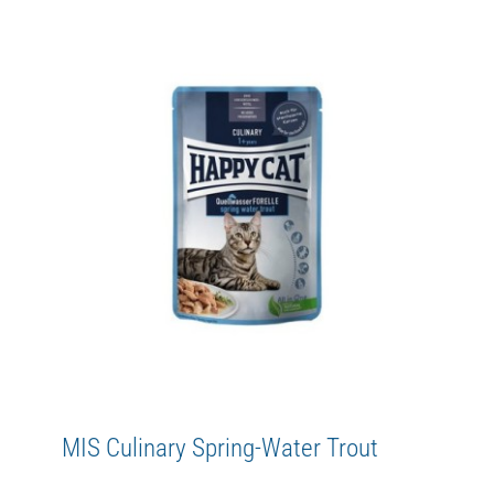
MIS Culinary Farm Duck
Adult
Culinary
Happy Cat
MIS
WetFood
MIS Culinary Spring-Water Trout