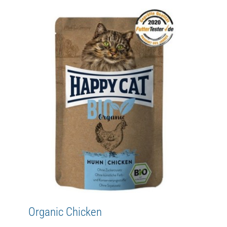
Organic Beef
Adult
Bio
Happy Cat
MIS
WetFood
Organic Chicken