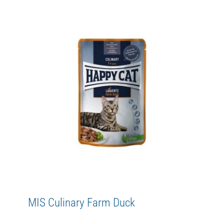
MIS Kitten & Junior Farm Duck
Happy Cat
HC kitten & junior
MIS
WetFood
Young
MIS Culinary Farm Duck