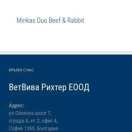
Minkas Duo Beef & Rabbit
Minkas Duo Beef & Rabbit
Adult
Duo
Happy Cat
Minkas
WetFood
ВРЪЗКА С НАС:
ВетВива Рихтер ЕООД
Адрес:
ул.Обелско шосе 7,
сграда А, ет.2, офис 4,
София 1360, България