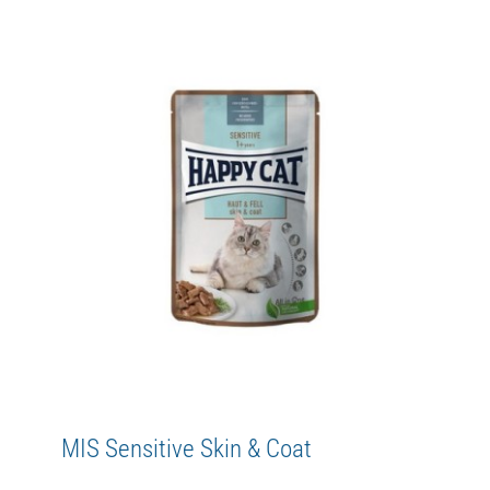
MIS Culinary Bavarian Beef
Adult
Culinary
Happy Cat
MIS
WetFood
MIS Sensitive Skin & Coat