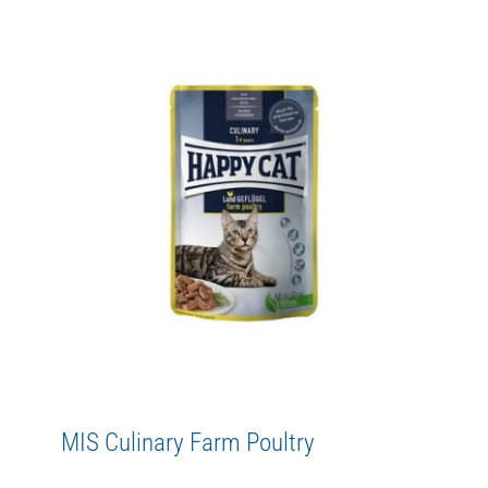
MIS Culinary Spring-Water Trout
Adult
Culinary
Happy Cat
MIS
WetFood
MIS Culinary Farm Poultry