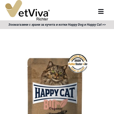
Skip
to
Togg
content
Navig
Търсене
Зоомагазини с храни за кучета и котки Happy Dog и Happy Cat >>
за:
Начало
Храна за кучета
Храна за котки
Продукти
Събития