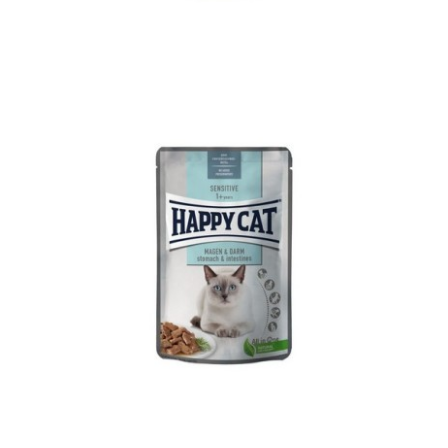
MIS Sensitive Skin & Coat
Adult
Happy Cat
MIS
Sensitive
WetFood
Minkas