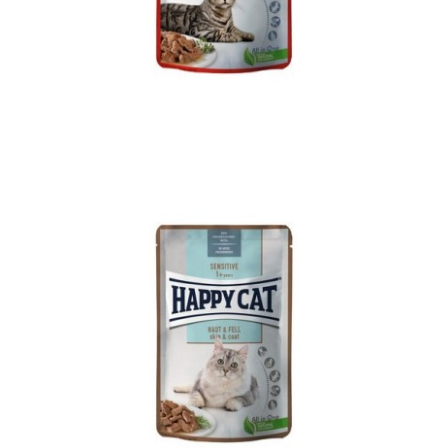
MIS Culinary Bavarian Beef
Adult
Culinary
Happy Cat
MIS
WetFood