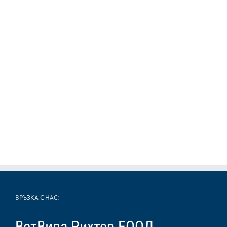
ВРЪЗКА С НАС:
ВетВива Рихтер ЕООД