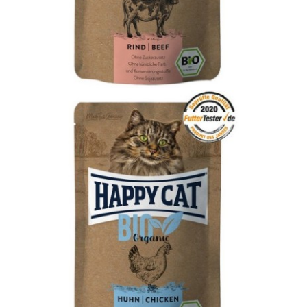
Контакти
Ветеринарни диети
Organic Beef
Adult
Bio
Happy Cat
MIS
WetFood