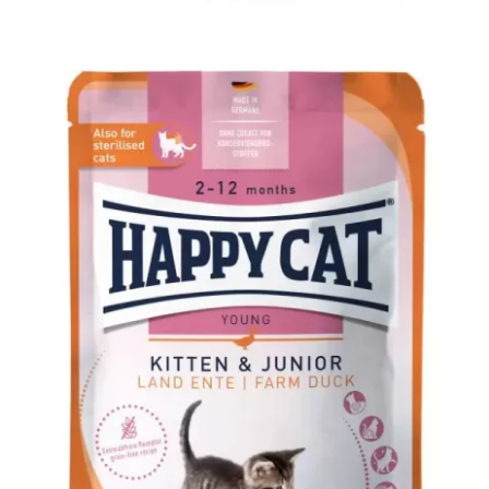
MIS Kitten & Junior Farm Poultry
Happy Cat
HC kitten & junior
MIS
WetFood
Young