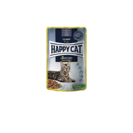
MIS Culinary Spring-Water Trout
Adult
Culinary
Happy Cat
MIS
WetFood