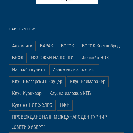
НАЙ-ТЪРСЕНИ:
Аджилити
БАРАК
БОГОК
БОГОК Костинброд
БРФК
ИЗЛОЖБИ НА КОТКИ
Изложба НОК
Изложба кучета
Изложение за кучета
Клуб Български шнауцер
Клуб Ваймаранер
Клуб Курцхаар
Клубна изложба КЕБ
Купа на НЛРС-СЛРБ
НФФ
ПРОВЕЖДАНЕ НА ІІІ МЕЖДУНАРОДЕН ТУРНИР
„СВЕТИ ХУБЕРТ”