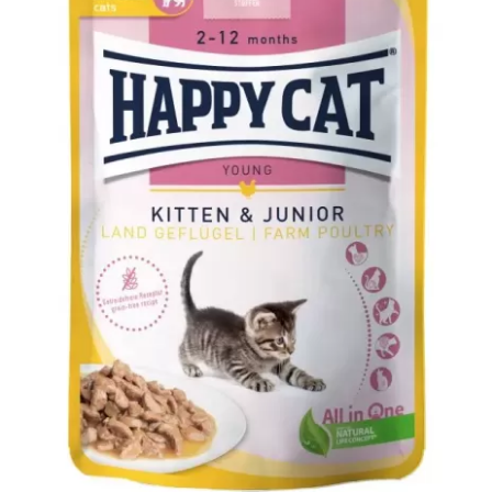
Organic Chicken with Turkey
Adult
Bio
Happy Cat
MIS
WetFood