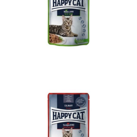
MIS Culinary Atlantic Salmon
Adult
Culinary
Happy Cat
MIS
WetFood
MIS Culinary Pasture-raised Lamb
Adult
Culinary
Happy Cat
MIS
WetFood