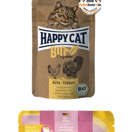
Organic Chicken with Duck
Adult
Bio
Happy Cat
MIS
WetFood