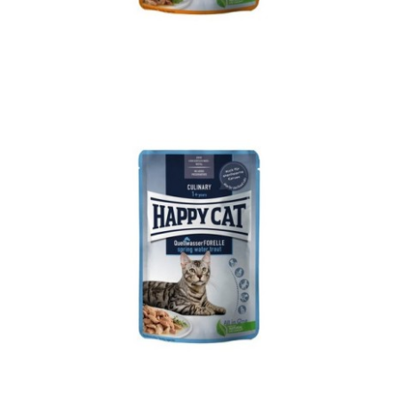
MIS Kitten & Junior Farm Duck
Happy Cat
HC kitten & junior
MIS
WetFood
Young
MIS Culinary Farm Duck
Adult
Culinary
Happy Cat
MIS
WetFood