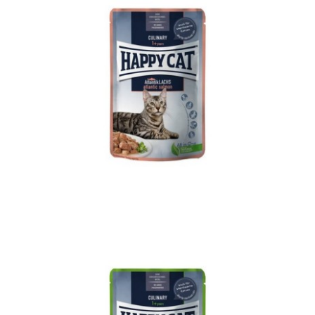
MIS Culinary Farm Poultry
Adult
Culinary
Happy Cat
MIS
WetFood