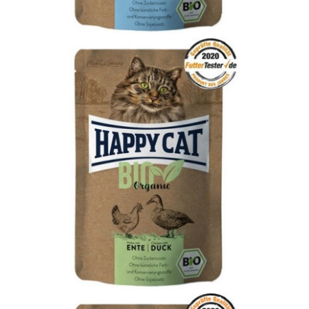
Organic Chicken
Adult
Bio
Happy Cat
MIS
WetFood