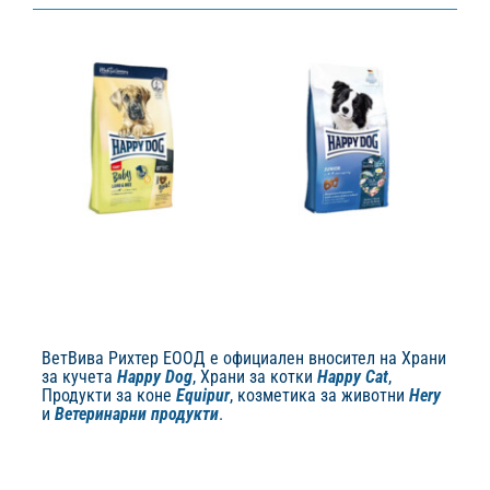
Happy dog Fit &
Baby Giant Lamb
Vital Junior
& Rice
ВетВива Рихтер ЕООД е официален вносител на Храни
Happy Dog
Happy Dog dry
за кучета
Happy Dog
, Храни за котки
Happy Cat
,
Happy Dog
Happy Dog dry
food
HD-Supreme Junior
Продукти за коне
Equipur
, козметика за животни
Hery
food
Puppy
Бебета кученца
Puppy
Supreme Fit&Well
и
Ветеринарни продукти
.
Подрастващи кучета
а