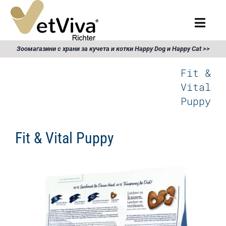
Skip
to
Togg
content
Navig
Търсене
Зоомагазини с храни за кучета и котки Happy Dog и Happy Cat >>
за:
Fit &
Начало
Vital
Puppy
Храна за кучета
Fit & Vital Puppy
Храна за котки
Продукти
Събития