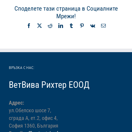
Споделете тази страница в Социалните
Мрежи!
Facebook
X
Reddit
LinkedIn
Tumblr
Pinterest
Vk
Имейл
ВРЪЗКА С НАС:
ВетВива Рихтер ЕООД
Адрес:
ул.Обелско шосе 7,
сграда А, ет.2, офис 4,
София 1360, България