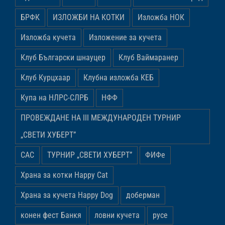
БРФК
ИЗЛОЖБИ НА КОТКИ
Изложба НОК
Изложба кучета
Изложение за кучета
Клуб Български шнауцер
Клуб Ваймаранер
Клуб Курцхаар
Клубна изложба КЕБ
Купа на НЛРС-СЛРБ
НФФ
ПРОВЕЖДАНЕ НА ІІІ МЕЖДУНАРОДЕН ТУРНИР
„СВЕТИ ХУБЕРТ”
САС
ТУРНИР „СВЕТИ ХУБЕРТ”
ФИФе
Храна за котки Happy Cat
Храна за кучета Happy Dog
доберман
конен фест Банкя
ловни кучета
русе