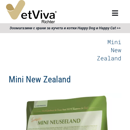
Skip
to
Togg
content
Navig
Търсене
Зоомагазини с храни за кучета и котки Happy Dog и Happy Cat >>
за:
Mini
Начало
New
Zealand
Храна за кучета
Mini New Zealand
Храна за котки
Продукти
Събития