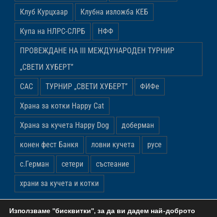
Клуб Курцхаар
Клубна изложба КЕБ
Купа на НЛРС-СЛРБ
НФФ
ПРОВЕЖДАНЕ НА ІІІ МЕЖДУНАРОДЕН ТУРНИР
„СВЕТИ ХУБЕРТ”
САС
ТУРНИР „СВЕТИ ХУБЕРТ”
ФИФе
Храна за котки Happy Cat
Храна за кучета Happy Dog
доберман
конен фест Банкя
ловни кучета
русе
с.Герман
сетери
състеание
храни за кучета и котки
Използваме "бисквитки", за да ви дадем най-доброто