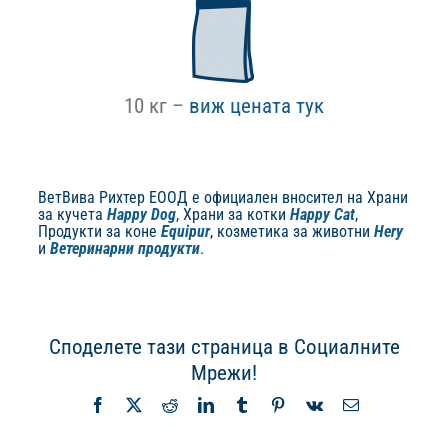
10 кг –
виж цената тук
ВетВива Рихтер ЕООД е официален вносител на Храни
за кучета
Happy Dog
, Храни за котки
Happy Cat
,
Продукти за коне
Equipur
, козметика за животни
Hery
и
Ветеринарни продукти
.
Споделете тази страница в Социалните
Мрежи!
Facebook
X
Reddit
LinkedIn
Tumblr
Pinterest
Vk
Имейл